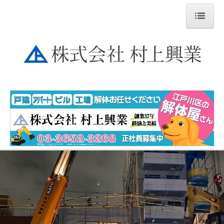
ホーム
お知らせ
施工事例
施工事例１ RC造・S造・工場・銀行
施工事例２ 木造・外構・舗装・切取り
工事実績
お問合せ
会社概要
代表挨拶