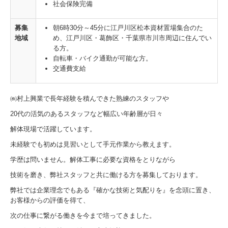
社会保険完備
募集
朝6時30分～45分に江戸川区松本資材置場集合のた
地域
め、江戸川区・葛飾区・千葉県市川市周辺に住んでい
る方。
自転車・バイク通勤が可能な方。
交通費支給
㈱村上興業で長年経験を積んできた熟練のスタッフや
20代の活気のあるスタッフなど幅広い年齢層が日々
解体現場で活躍しています。
未経験でも初めは見習いとして手元作業から教えます。
学歴は問いません。解体工事に必要な資格をとりながら
技術を磨き、弊社スタッフと共に働ける方を募集しております。
弊社では企業理念でもある『確かな技術と気配りを』を念頭に置き、
お客様からの評価を得て、
次の仕事に繋がる働きを今まで培ってきました。