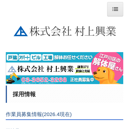
ホーム
お知らせ
施工事例
施工事例１ RC造・S造・工場・銀行
施工事例２ 木造・外構・舗装・切取り
工事実績
採用情報
お問合せ
会社概要
作業員募集情報(2026.4現在)
代表挨拶