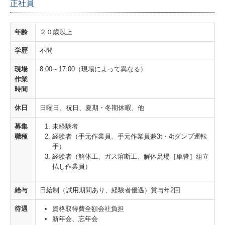
正社員
所有機材
年齢
２０歳以上
採用情報
学歴
不問
個人情報保護方針
現場
8:00～17:00（現場によって異なる）
作業
時間
休日
日曜日、祝日、夏期・冬期休暇、他
募集
未経験者
職種
経験者（手元作業員、手元作業員兼3t・4tダンプ運転
手）
経験者（解体工、ガス溶断工、解体足場［単管］組立
払し作業員）
給与
日給制（試用期間あり、経験者優遇）賞与年2回
待遇
資格取得費全額会社負担
新年会、忘年会